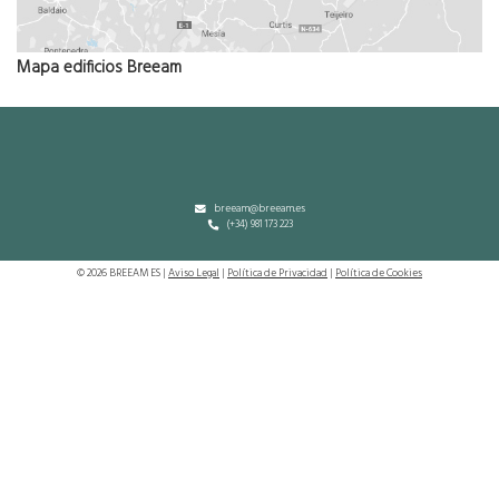
Mapa edificios Breeam
breeam@breeam.es
(+34) 981 173 223
© 2026 BREEAM ES |
Aviso Legal
|
Política de Privacidad
|
Política de Cookies